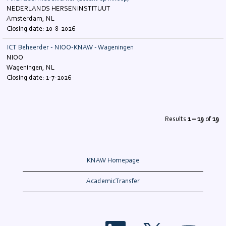
NEDERLANDS HERSENINSTITUUT
Amsterdam, NL
10-8-2026
ICT Beheerder - NIOO-KNAW - Wageningen
NIOO
Wageningen, NL
1-7-2026
Results
1 – 19
of
19
KNAW Homepage
AcademicTransfer
O
O
O