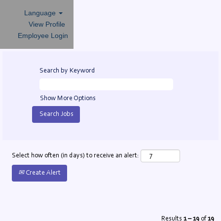
Language
View Profile
Employee Login
All
requisitions
Search by Keyword
Show More Options
Select how often (in days) to receive an alert:
Create Alert
Results
1 – 19
of
19