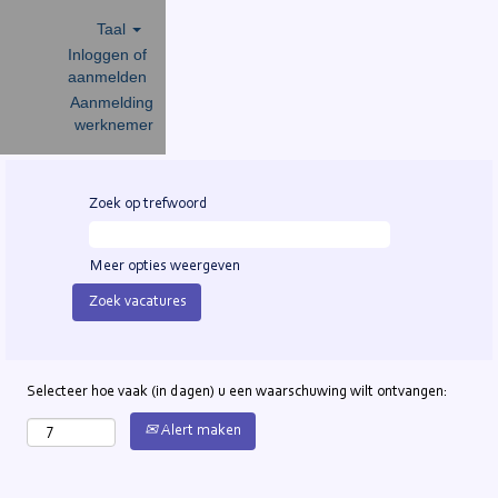
Taal
Inloggen of
aanmelden
Aanmelding
werknemer
Alle
vacatures
Zoek op trefwoord
Meer opties weergeven
Selecteer hoe vaak (in dagen) u een waarschuwing wilt ontvangen:
Alert maken