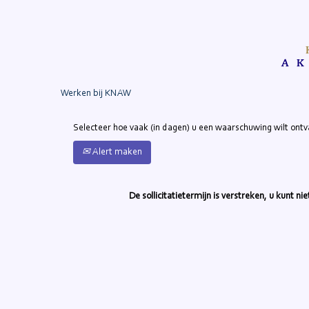
Zoek op trefwoord
Meer opties weergeven
Werken bij KNAW
Selecteer hoe vaak (in dagen) u een waarschuwing wilt ont
Alert maken
De sollicitatietermijn is verstreken, u kunt n