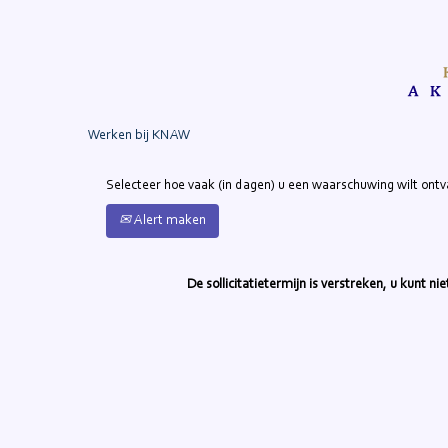
Zoek op trefwoord
Meer opties weergeven
Werken bij KNAW
Selecteer hoe vaak (in dagen) u een waarschuwing wilt ont
Alert maken
De sollicitatietermijn is verstreken, u kunt n