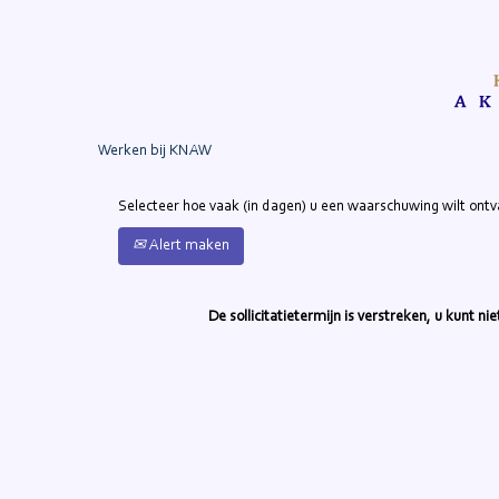
Zoek op trefwoord
Meer opties weergeven
Werken bij KNAW
Selecteer hoe vaak (in dagen) u een waarschuwing wilt ont
Alert maken
De sollicitatietermijn is verstreken, u kunt n