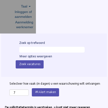
Taal
Inloggen of
aanmelden
Aanmelding
werknemer
Zoek op trefwoord
Meer opties weergeven
Selecteer hoe vaak (in dagen) u een waarschuwing wilt ontvangen:
Alert maken
De sollicitatietermijn is verstreken, u kunt niet meer reageren.