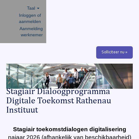
Taal
Inloggen of
aanmelden
Aanmelding
werknemer
Solliciteer nu »
Stagiair Dialoogprogramma
Digitale Toekomst Rathenau
Instituut
Stagiair toekomstdialogen digitalisering
najaar 2026 (afhankelijk van beschikbaarheid)