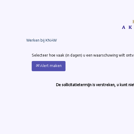
Zoek op trefwoord
Meer opties weergeven
Werken bij KNAW
Selecteer hoe vaak (in dagen) u een waarschuwing wilt ont
Alert maken
De sollicitatietermijn is verstreken, u kunt n