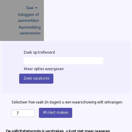
Taal
Inloggen of
aanmelden
Aanmelding
werknemer
Zoek op trefwoord
Meer opties weergeven
Selecteer hoe vaak (in dagen) u een waarschuwing wilt ontvangen:
Alert maken
De sollicitatietermijn is verstreken, u kunt niet meer reageren.