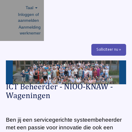
Taal
Inloggen of
aanmelden
Aanmelding
werknemer
Solliciteer nu »
ICT Beheerder - NIOO-KNAW -
Wageningen
Ben jij een servicegerichte systeembeheerder
met een passie voor innovatie die ook een