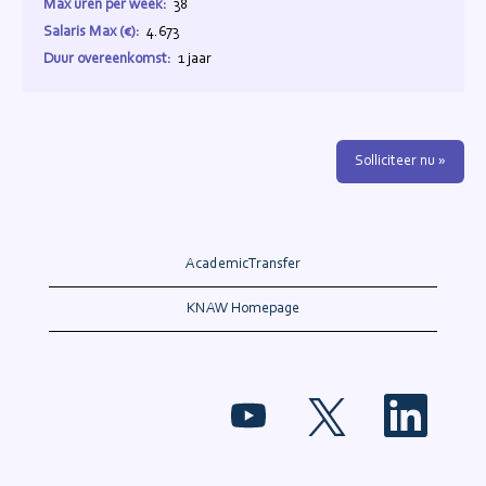
Max uren per week:
38
Salaris Max (€):
4.673
Duur overeenkomst:
1 jaar
Solliciteer nu »
AcademicTransfer
KNAW Homepage
O
O
O
p
p
p
e
e
e
n
n
n
t
t
t
i
i
i