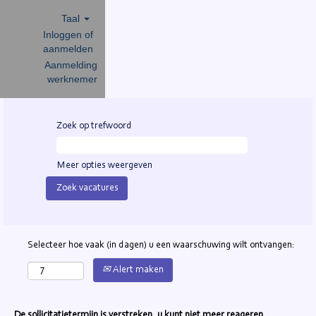
Taal
Inloggen of
aanmelden
Aanmelding
werknemer
Zoek op trefwoord
Meer opties weergeven
Selecteer hoe vaak (in dagen) u een waarschuwing wilt ontvangen:
Alert maken
De sollicitatietermijn is verstreken, u kunt niet meer reageren.