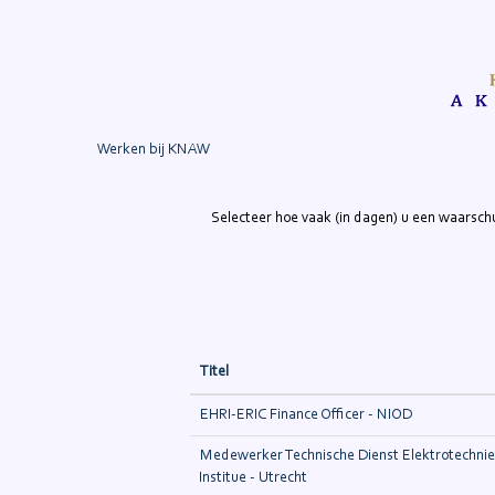
Alle
vacatures
Zoek op trefwoord
Meer opties weergeven
Werken bij KNAW
Selecteer hoe vaak (in dagen) u een waarsch
Titel
EHRI-ERIC Finance Officer - NIOD
Medewerker Technische Dienst Elektrotechnie
Institue - Utrecht